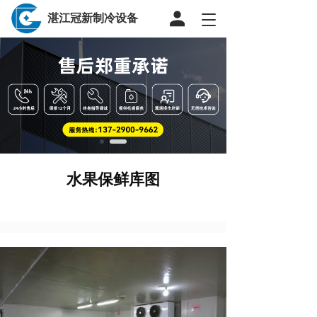
湛江冠新制冷设备
T
o
g
g
l
e
n
a
v
i
g
水果保鲜库图
a
t
i
o
n