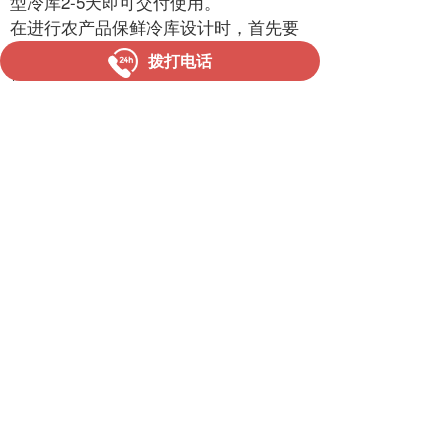
型冷库2-5天即可交付使用。
在进行农产品保鲜冷库设计时，首先要
确定农产品保鲜冷库设计的结构。需要
拨打电话
注意的是，农产品保鲜冷库设计的结构
受到地理位置，库房面积等多种因素的
影响，故冷库的大小、形状各不相同。
上一篇 :
冷库出租
下一篇 :
冷冻库图
湛江市冠新制冷设备有限公司  
联系人：彭经理
联系电话：
13729009662
邮箱：648273204@qq.com
公司地址：湛江市赤坎区军民路19号荣基大厦1119
仓库地址：湛江市霞山区海头街道机场路岑擎村石头岭
巷5号