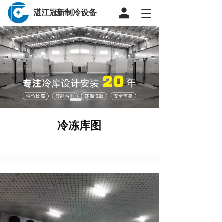
湛江冠新制冷设备
T
o
g
g
l
e
n
a
v
i
g
冷冻库图
a
t
i
o
n