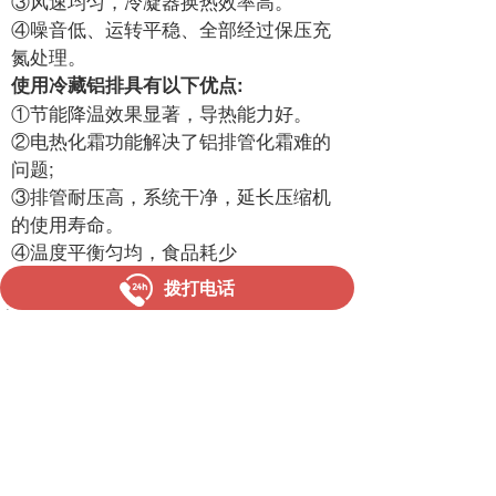
③风速均匀，冷凝器换热效率高。
④噪音低、运转平稳、全部经过保压充
氮处理。
使用冷藏铝排具有以下优点:
①节能降温效果显著，导热能力好。
②电热化霜功能解决了铝排管化霜难的
问题;
③排管耐压高，系统干净，延长压缩机
的使用寿命。
④温度平衡匀均，食品耗少
拨打电话
上一篇 :
水果保鲜库图
下一篇 :
气调冷库图
湛江市冠新制冷设备有限公司  
联系人：彭经理
联系电话：
13729009662