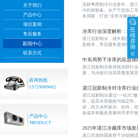
深耕粤西制冷行业多年，湛
关于我们
中药材制备、水产干货加工
产品中心
务局限，打造“冷库冷藏保鲜
项目案例
冷库行业深度解析：极端
售后服务
湛江冠新制冷：做长期值得信
新闻中心
是根本，售后服务是保障。
联系方式
中东局势下冷库的应急保
湛江冠新制冷将持续深耕行
展，为冷链行业高质量发展
咨询热线
13729009662
湛江冠新制冷对冷库行业
湛江冠新制冷通过“一站式”
耗，提高冷库能效与稳定性
设，助力乡村振兴。此外，
备成本和服务质量间寻求平
产品中心
PRODUCT
2025年湛江冷藏库市场
湛江市加快国家骨干冷链物流