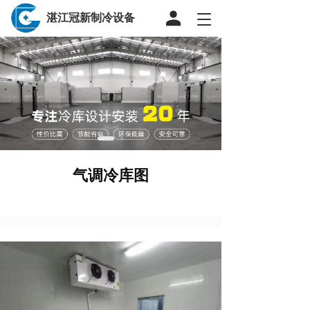
湛江冠新制冷设备
T
o
g
g
l
e
n
a
v
i
g
气调冷库图
a
t
i
o
n