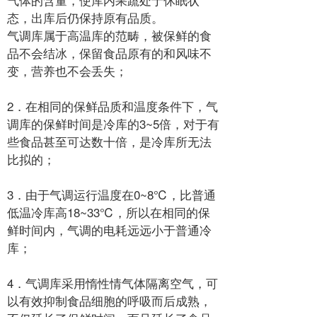
态，出库后仍保持原有品质。
气调库属于高温库的范畴，被保鲜的
食
品
不会结冰，保留食品原有的和风味不
变，营养也不会丢失；
2．在相同的保鲜品质和温度条件下，气
调库的保鲜时间是冷库的3~5倍，对于有
些食品甚至
可达
数十倍，是冷库所无法
比拟的；
3．由于气调运行温度在0~8℃，比普通
低温冷库
高18~33℃，所以在相同的保
鲜时间内，气调的
电耗
远远小于普通冷
库；
4．气调库采用惰性情
气体
隔离
空气
，可
以有效抑制食品细胞的呼吸而后成熟，