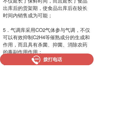
不仅延长了保鲜时间，而且延长了食品
出库后的
货架期
，使食品出库后在较长
时间内销售成为可能；
5．气调库采用CO2气体参与气调，不仅
可以有效抑制C2H4等催熟成分的生成和
作用，而且具有杀菌、抑菌、消除
农药
的毒副作用作用；
拨打电话
6．由于气调采用了
加湿系统
，不仅可以
保持食品自身的
水份
不会丢失，而且对
于食品的色泽、质地都不会改变，既减
少了食品的储存损失，又保留了食品原
有的品质。
上一篇 :
冷冻库图
下一篇 :
医药冷库图